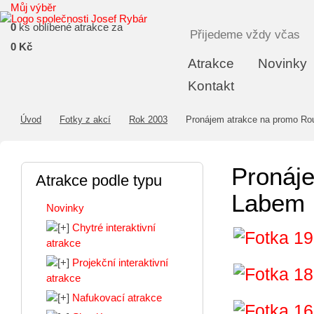
Můj výběr
0
ks oblíbené atrakce za
Přijedeme vždy včas
0 Kč
Atrakce
Novinky
Kontakt
Úvod
Fotky z akcí
Rok 2003
Pronájem atrakce na promo Ro
Pronáj
Atrakce podle typu
Labem
Novinky
Chytré interaktivní
atrakce
Projekční interaktivní
atrakce
Nafukovací atrakce