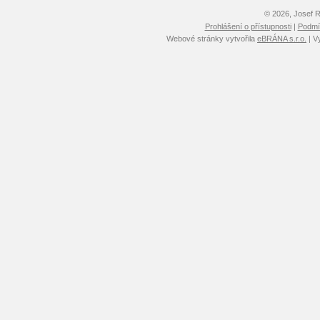
© 2026, Josef 
Prohlášení o přístupnosti
|
Podmín
Webové stránky vytvořila
eBRÁNA s.r.o.
| V