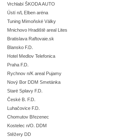
Vrchlabí ŠKODA AUTO
Ústí n/L Elben aréna
Tuning Mimoňské Války
Mnichovo Hradiště areal Lites
Bratislava Raftovaie.sk
Blansko F.D.
Hotel Medlov Telefonica
Praha F.D.
Rychnov n/K areal Pujamy
Nový Bor DDM Smetánka
Staré Splavy F.D.
České B. F.D.
Luhačovice F.D.
Chomutov Březenec
Kostelec n/O. DDM
Stěžery DD