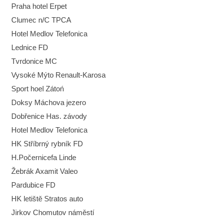
Praha hotel Erpet
Clumec n/C TPCA
Hotel Medlov Telefonica
Lednice FD
Tvrdonice MC
Vysoké Mýto Renault-Karosa
Sport hoel Zátoń
Doksy Máchova jezero
Dobřenice Has. závody
Hotel Medlov Telefonica
HK Stříbrný rybník FD
H.Počernicefa Linde
Žebrák Axamit Valeo
Pardubice FD
HK letiště Stratos auto
Jirkov Chomutov náměstí