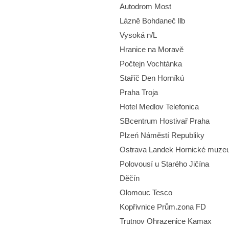
Autodrom Most
Lázně Bohdaneč llb
Vysoká n/L
Hranice na Moravě
Počtejn Vochtánka
Staříč Den Horníkú
Praha Troja
Hotel Medlov Telefonica
SBcentrum Hostivař Praha
Plzeń Náměstí Republiky
Ostrava Landek Hornické muz
Polovousí u Starého Jičína
Děčín
Olomouc Tesco
Kopřivnice Prům.zona FD
Trutnov Ohrazenice Kamax