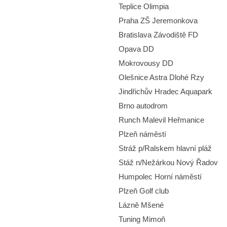
Teplice Olimpia
Praha ZŠ Jeremonkova
Bratislava Závodiště FD
Opava DD
Mokrovousy DD
Olešnice Astra Dlohé Rzy
Jindřichův Hradec Aquapark
Brno autodrom
Runch Malevil Heřmanice
Plzeň náměstí
Stráž p/Ralskem hlavní pláž
Stáž n/Nežárkou Nový Řadov
Humpolec Horní náměstí
Plzeň Golf club
Lázně Mšené
Tuning Mimoň