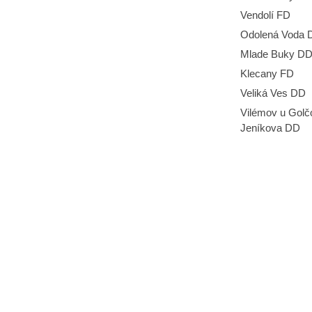
Vendolí FD
Odolená Voda 
Mlade Buky D
Klecany FD
Veliká Ves DD
Vilémov u Golč
Jeníkova DD