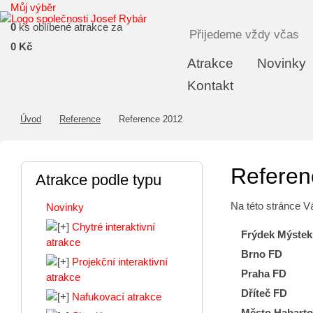
Můj výběr
0
ks oblíbené atrakce za
Přijedeme vždy včas
0 Kč
Atrakce
Novinky
Kontakt
Úvod
Reference
Reference 2012
Referen
Atrakce podle typu
Na této stránce V
Novinky
Chytré interaktivní
Frýdek Mýste
atrakce
Brno FD
Projekční interaktivní
Praha FD
atrakce
Dříteč FD
Nafukovací atrakce
Město Habart