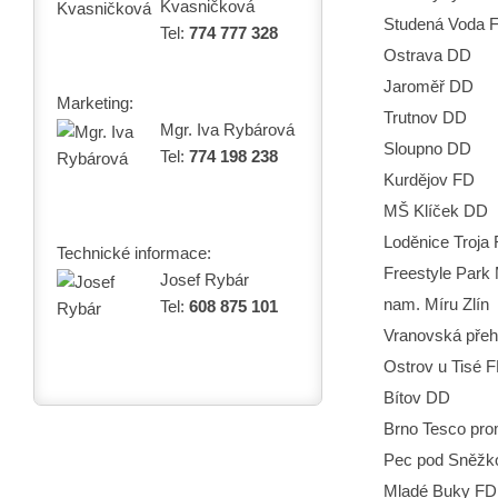
Kvasničková
Studená Voda 
Tel:
774 777 328
Ostrava DD
Jaroměř DD
Marketing:
Trutnov DD
Mgr. Iva Rybárová
Sloupno DD
Tel:
774 198 238
Kurdějov FD
MŠ Klíček DD
Loděnice Troja
Technické informace:
Freestyle Park
Josef Rybár
nam. Míru Zlín
Tel:
608 875 101
Vranovská pře
Ostrov u Tisé 
Bítov DD
Brno Tesco pr
Pec pod Sněžk
Mladé Buky FD