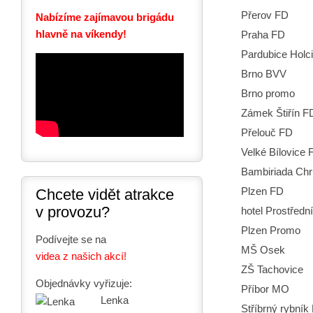
Přerov FD
Nabízíme zajímavou brigádu
hlavně na víkendy!
Praha FD
Pardubice Holc
Brno BVV
Brno promo
Zámek Štiřín F
Přelouč FD
Velké Bílovice 
Bambiriada Ch
Plzen FD
Chcete vidět atrakce
v provozu?
hotel Prostředn
Plzen Promo
Podívejte se na
MŠ Osek
videa z našich akcí!
ZŠ Tachovice
Objednávky vyřizuje:
Příbor MO
Lenka
Stříbrný rybník