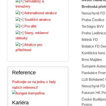
Simulátory a
trenažery
Brněnská přeh
Adrenalinové atrakce
Nesuchyně FD
Soutěžní atrakce
Praha Čestlice
Pro děti
Techagro BVV
Stany, reklamní
Praha Loděnice
oblouky
Mělník FD
Atrakce pro
Bolatice FD D
příležitosti
Kunětická hora
Brno Majáles
Šumperk Autos
Reference
Pardubice Pro
LLB Bohdaneč
Podívejte se na jednu z řady
Nesuchyně FD
našich referencí!
Futurum HK P
České Budějov
Kariéra
Promo