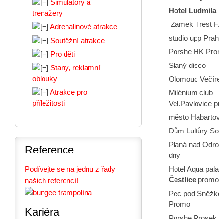
Simulátory a
Hotel Ludmila
trenažery
Zamek Třešt F.
Adrenalinové atrakce
studio upp Prah
Soutěžní atrakce
Porshe HK Pr
Pro děti
Slaný disco
Stany, reklamní
oblouky
Olomouc Večíre
Atrakce pro
Milénium club
příležitosti
Vel.Pavlovice 
město Habartov
Dům Lultůry So
Planá nad Odro
Reference
dny
Podívejte se na jednu z řady
Hotel Aqua pal
Čestlice
promo
našich referencí!
Pec pod Sněžk
Promo
Kariéra
Porshe Prosek