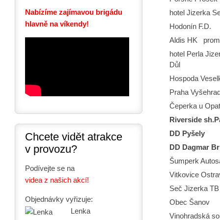
Nabízíme zajímavou brigádu
hotel Jizerka S
hlavně na víkendy!
Hodonín F.D.
Aldis HK pro
hotel Perla Jiz
Důl
Hospoda Vesel
Praha Vyšehrad
Čeperka u Opa
Riverside sh.
DD Pyšely
Chcete vidět atrakce
v provozu?
DD Dagmar Br
Šumperk Autos
Podívejte se na
Vitkovice Ostra
videa z našich akcí!
Seč Jizerka TB
Objednávky vyřizuje:
Obec Šanov
Lenka
Vinohradská so