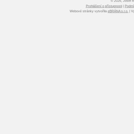
© 2026, Josef 
Prohlášení o přístupnosti
|
Podmín
Webové stránky vytvořila
eBRÁNA s.r.o.
| V