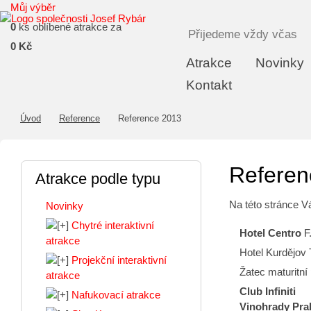
Můj výběr
0
ks oblíbené atrakce za
Přijedeme vždy včas
0 Kč
Atrakce
Novinky
Kontakt
Úvod
Reference
Reference 2013
Referen
Atrakce podle typu
Na této stránce V
Novinky
Chytré interaktivní
Hotel Centro
F
atrakce
Hotel Kurdějov 
Projekční interaktivní
Žatec maturitní
atrakce
Club Infiniti
Nafukovací atrakce
Vinohrady Pra