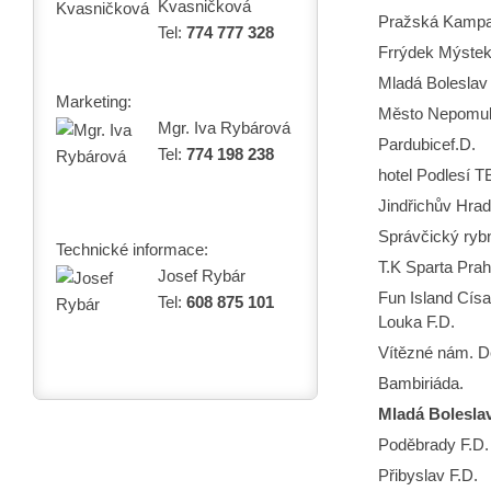
Kvasničková
Pražská Kamp
Tel:
774 777 328
Frrýdek Mýste
Mladá Boleslav
Marketing:
Město Nepom
Mgr. Iva Rybárová
Pardubicef.D.
Tel:
774 198 238
hotel Podlesí T
Jindřichův Hra
Správčický ryb
Technické informace:
T.K Sparta Prah
Josef Rybár
Fun Island Cís
Tel:
608 875 101
Louka F.D.
Vítězné nám. D
Bambiriáda.
Mladá Bolesla
Poděbrady F.D.
Přibyslav F.D.