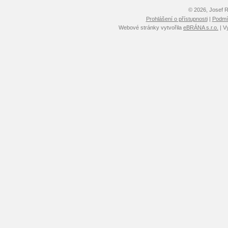
© 2026, Josef 
Prohlášení o přístupnosti
|
Podmín
Webové stránky vytvořila
eBRÁNA s.r.o.
| V