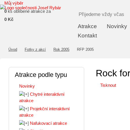
Můj výběr
0
ks oblíbené atrakce za
Přijedeme vždy včas
0 Kč
Atrakce
Novinky
Kontakt
Úvod
Fotky z akcí
Rok 2005
RFP 2005
Rock fo
Atrakce podle typu
Tisknout
Novinky
Chytré interaktivní
atrakce
Projekční interaktivní
atrakce
Nafukovací atrakce