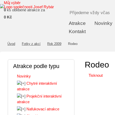
Můj výběr
0
ks oblíbené atrakce za
Přijedeme vždy včas
0 Kč
Atrakce
Novinky
Kontakt
Úvod
Fotky z akcí
Rok 2009
Rodeo
Rodeo
Atrakce podle typu
Tisknout
Novinky
Chytré interaktivní
atrakce
Projekční interaktivní
atrakce
Nafukovací atrakce