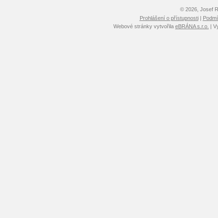
© 2026, Josef 
Prohlášení o přístupnosti
|
Podmín
Webové stránky vytvořila
eBRÁNA s.r.o.
| V