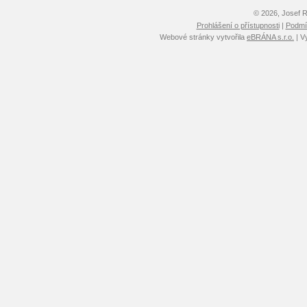
© 2026, Josef 
Prohlášení o přístupnosti
|
Podmín
Webové stránky vytvořila
eBRÁNA s.r.o.
| V