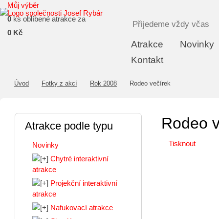
Můj výběr
0
ks oblíbené atrakce za
Přijedeme vždy včas
0 Kč
Atrakce
Novinky
Kontakt
Úvod
Fotky z akcí
Rok 2008
Rodeo večírek
Rodeo v
Atrakce podle typu
Tisknout
Novinky
Chytré interaktivní
atrakce
Projekční interaktivní
atrakce
Nafukovací atrakce