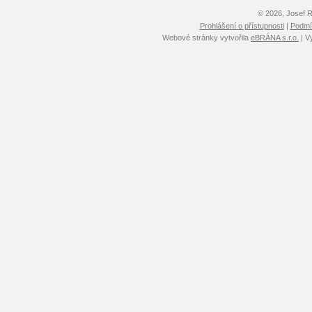
© 2026, Josef 
Prohlášení o přístupnosti
|
Podmín
Webové stránky vytvořila
eBRÁNA s.r.o.
| V