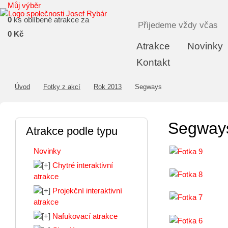
Můj výběr
0
ks oblíbené atrakce za
Přijedeme vždy včas
0 Kč
Atrakce
Novinky
Kontakt
Úvod
Fotky z akcí
Rok 2013
Segways
Segway
Atrakce podle typu
Novinky
Chytré interaktivní
atrakce
Projekční interaktivní
atrakce
Nafukovací atrakce