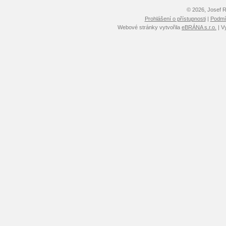
© 2026, Josef 
Prohlášení o přístupnosti
|
Podmín
Webové stránky vytvořila
eBRÁNA s.r.o.
| V