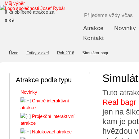
Můj výběr
0
ks oblíbené atrakce za
Přijedeme vždy včas
0 Kč
Atrakce
Novinky
Kontakt
Úvod
Fotky z akcí
Rok 2016
Simulátor bagr
Simulát
Atrakce podle typu
Tuto atrak
Novinky
Real bagr 
Chytré interaktivní
atrakce
jen na šik
Projekční interaktivní
kam je pot
atrakce
hvězdou 
Nafukovací atrakce