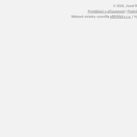
© 2026, Josef 
Prohlášení o přístupnosti
|
Podmín
Webové stránky vytvořila
eBRÁNA s.r.o.
| V