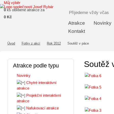
Můj výběr
0
ks oblíbené atrakce za
Přijedeme vždy včas
0 Kč
Atrakce
Novinky
Kontakt
Úvod
Fotky z akcí
Rok 2012
Soutěž v páce
Soutěž 
Atrakce podle typu
Novinky
Chytré interaktivní
atrakce
Projekční interaktivní
atrakce
Nafukovací atrakce