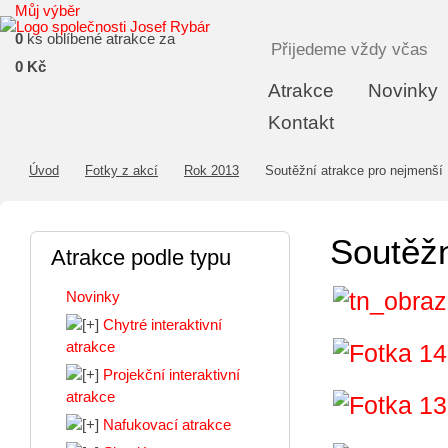
Můj výběr
0
ks oblíbené atrakce za
Přijedeme vždy včas
0 Kč
Atrakce
Novinky
Kontakt
Úvod
Fotky z akcí
Rok 2013
Soutěžní atrakce pro nejmenší
Soutěžn
Atrakce podle typu
Novinky
Chytré interaktivní
atrakce
Projekční interaktivní
atrakce
Nafukovací atrakce