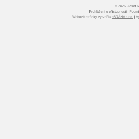
© 2026, Josef 
Prohlášení o přístupnosti
|
Podmín
Webové stránky vytvořila
eBRÁNA s.r.o.
| V