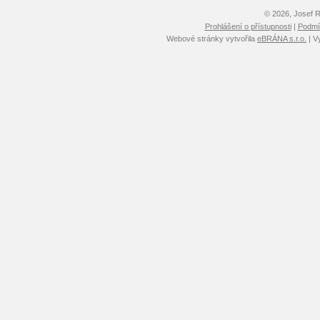
© 2026, Josef 
Prohlášení o přístupnosti
|
Podmín
Webové stránky vytvořila
eBRÁNA s.r.o.
| V