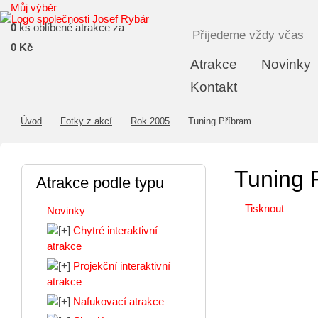
Můj výběr
0
ks oblíbené atrakce za
Přijedeme vždy včas
0 Kč
Atrakce
Novinky
Kontakt
Úvod
Fotky z akcí
Rok 2005
Tuning Příbram
Tuning 
Atrakce podle typu
Tisknout
Novinky
Chytré interaktivní
atrakce
Projekční interaktivní
atrakce
Nafukovací atrakce