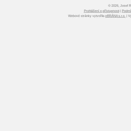
© 2026, Josef 
Prohlášení o přístupnosti
|
Podmín
Webové stránky vytvořila
eBRÁNA s.r.o.
| V