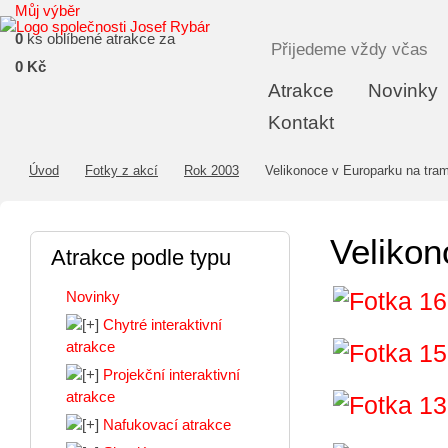
Můj výběr
0
ks oblíbené atrakce za
Přijedeme vždy včas
0 Kč
Atrakce
Novinky
Kontakt
Úvod
Fotky z akcí
Rok 2003
Velikonoce v Europarku na tram
Velikon
Atrakce podle typu
Novinky
Chytré interaktivní
atrakce
Projekční interaktivní
atrakce
Nafukovací atrakce