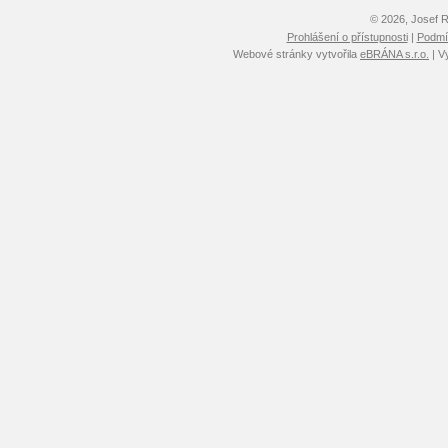
© 2026, Josef 
Prohlášení o přístupnosti
|
Podmín
Webové stránky vytvořila
eBRÁNA s.r.o.
| V