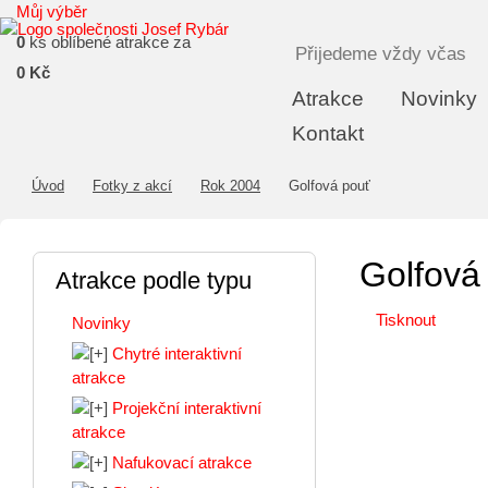
Můj výběr
0
ks oblíbené atrakce za
Přijedeme vždy včas
0 Kč
Atrakce
Novinky
Kontakt
Úvod
Fotky z akcí
Rok 2004
Golfová pouť
Golfová
Atrakce podle typu
Tisknout
Novinky
Chytré interaktivní
atrakce
Projekční interaktivní
atrakce
Nafukovací atrakce