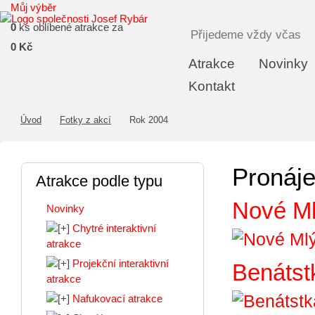
Můj výběr
0
ks oblíbené atrakce za
Přijedeme vždy včas
0 Kč
Atrakce
Novinky
Kontakt
Úvod
Fotky z akcí
Rok 2004
Pronáje
Atrakce podle typu
Nové M
Novinky
Chytré interaktivní
atrakce
Projekční interaktivní
Benátst
atrakce
Nafukovací atrakce