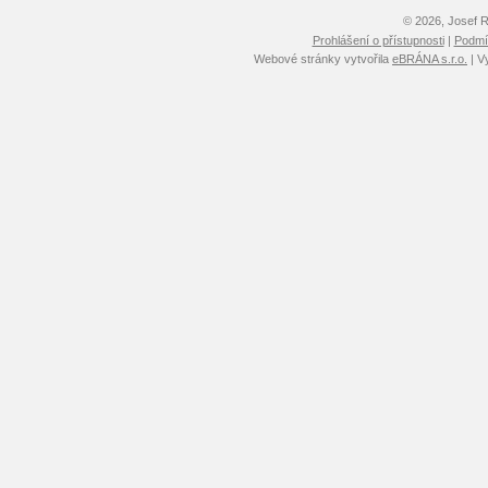
© 2026, Josef 
Prohlášení o přístupnosti
|
Podmín
Webové stránky vytvořila
eBRÁNA s.r.o.
| V