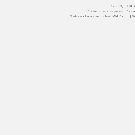
© 2026, Josef 
Prohlášení o přístupnosti
|
Podmín
Webové stránky vytvořila
eBRÁNA s.r.o.
| V