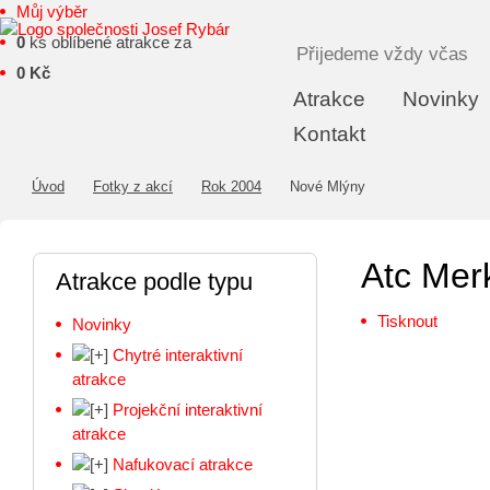
Můj výběr
0
ks oblíbené atrakce za
Přijedeme vždy včas
0 Kč
Atrakce
Novinky
Kontakt
Úvod
Fotky z akcí
Rok 2004
Nové Mlýny
Atc Mer
Atrakce podle typu
Tisknout
Novinky
Chytré interaktivní
atrakce
Projekční interaktivní
atrakce
Nafukovací atrakce