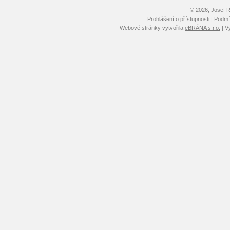
© 2026, Josef 
Prohlášení o přístupnosti
|
Podmín
Webové stránky vytvořila
eBRÁNA s.r.o.
| V