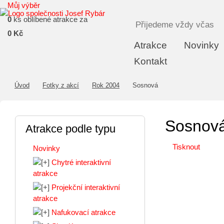
Můj výběr
0
ks oblíbené atrakce za
Přijedeme vždy včas
0 Kč
Atrakce
Novinky
Kontakt
Úvod
Fotky z akcí
Rok 2004
Sosnová
Sosnov
Atrakce podle typu
Tisknout
Novinky
Chytré interaktivní
atrakce
Projekční interaktivní
atrakce
Nafukovací atrakce