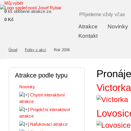
Můj výběr
0
ks oblíbené atrakce za
Přijedeme vždy včas
0 Kč
Atrakce
Novinky
Kontakt
Úvod
Fotky z akcí
Rok 2006
Pronáje
Atrakce podle typu
Victorka
Novinky
Chytré interaktivní
atrakce
Projekční interaktivní
Lovosic
atrakce
Nafukovací atrakce