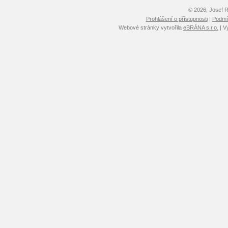
© 2026, Josef 
Prohlášení o přístupnosti
|
Podmín
Webové stránky vytvořila
eBRÁNA s.r.o.
| V