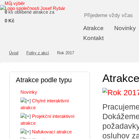
Můj výběr
0
ks oblíbené atrakce za
Přijedeme vždy včas
0 Kč
Atrakce
Novinky
Kontakt
Úvod
Fotky z akcí
Rok 2017
Atrakce
Atrakce podle typu
Novinky
Chytré interaktivní
Pracujeme 
atrakce
Dokážeme 
Projekční interaktivní
atrakce
požadavky.
Nafukovací atrakce
osluhov z