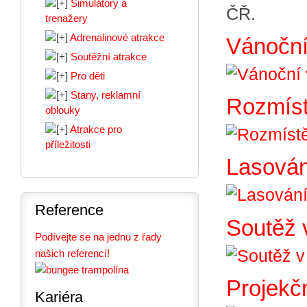
Simulátory a
ČŘ.
trenažery
Adrenalinové atrakce
Vánoční
Soutěžní atrakce
Pro děti
Stany, reklamní
Rozmíst
oblouky
Atrakce pro
příležitosti
Lasování
Reference
Soutěž 
Podívejte se na jednu z řady
našich referencí!
Projekčn
Kariéra