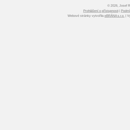
© 2026, Josef 
Prohlášení o přístupnosti
|
Podmín
Webové stránky vytvořila
eBRÁNA s.r.o.
| V