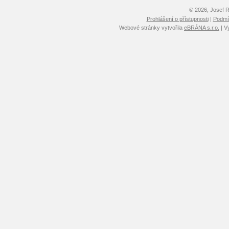
© 2026, Josef 
Prohlášení o přístupnosti
|
Podmín
Webové stránky vytvořila
eBRÁNA s.r.o.
| V