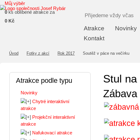
Můj výběr
0
ks oblíbené atrakce za
Přijedeme vždy včas
0 Kč
Atrakce
Novinky
Kontakt
Úvod
Fotky z akcí
Rok 2017
Soutěž v páce na večírku
Stul na
Atrakce podle typu
Zábava 
Novinky
Chytré interaktivní
atrakce
Projekční interaktivní
atrakce
Nafukovací atrakce